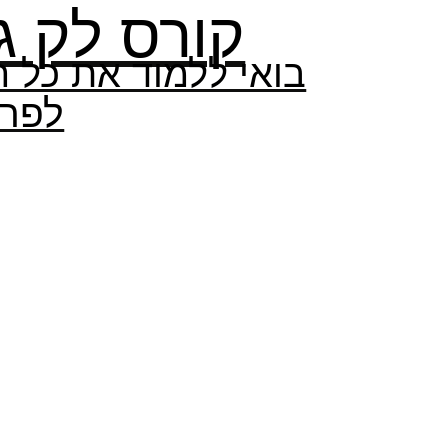
קורס לק ג׳
בואי ללמוד את כל 
לפרט