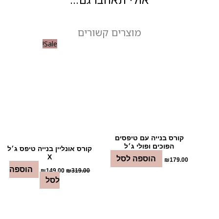
כל
השיטות
מוצרים קשורים
המחיר
המחיר
Sale!
המקורי
הנוכחי
היה:
הוא:
₪149.00.
₪319.00.
קורס בנייה עם טיפסים
הפוכים ופולי ג׳ל
‏קורס אונליין בנייה טיפס ג׳ל
X
הוספה לסל
₪
179.00
הוספה
₪
149.00
₪
319.00
לסל