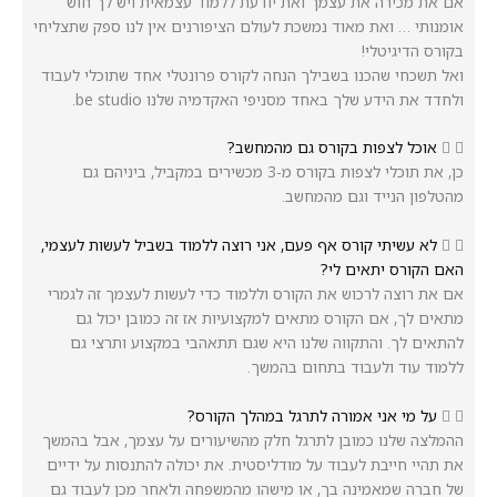
‏אם את מכירה את עצמך ואת יודעת ללמוד עצמאית ויש לך חוש
אומנותי … ‏ואת מאוד נמשכת לעולם הציפורנים ‏אין לנו ספק שתצליחי
בקורס הדיגיטלי!
‏ואל תשכחי שהכנו בשבילך הנחה לקורס פרונטלי אחד שתוכלי לעבוד
ולחדד את הידע שלך ‏באחד מסניפי האקדמיה שלנו be studio.
אוכל לצפות בקורס גם מהמחשב?
כן, את תוכלי לצפות בקורס מ-3 מכשירים במקביל, ביניהם גם
מהטלפון הנייד וגם מהמחשב.
לא עשיתי קורס אף פעם, אני רוצה ללמוד בשביל לעשות לעצמי,
האם הקורס יתאים לי?
אם את רוצה לרכוש את הקורס וללמוד כדי לעשות לעצמך זה לגמרי
מתאים לך, ‏אם הקורס מתאים למקצועיות אז זה כמובן יכול גם
להתאים לך. ‏והתקווה שלנו היא שגם תתאהבי במקצוע ותרצי גם
ללמוד עוד ולעבוד בתחום בהמשך.
‏על מי אני אמורה לתרגל במהלך הקורס?
ההמלצה שלנו כמובן לתרגל חלק מהשיעורים על עצמך, ‏אבל בהמשך
את תהיי חייבת לעבוד על מודליסטית. ‏את יכולה להתנסות על ידיים
של חברה שמאמינה בך, ‏או מישהו מהמשפחה ‏ולאחר מכן לעבוד גם