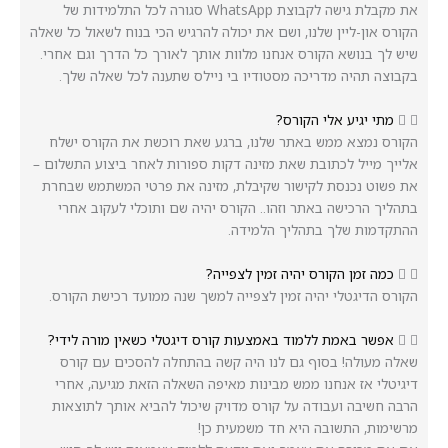
‏את מקבלת גישה לקבוצת WhatsApp סגורה לכל התלמידות של
הקורס און-ליין שלנו, ‏ושם את יכולה להרגיש הכי בנוח לשאול כל שאלה
שיש לך בנושא הקורס אנחנו מלוות אותך לאורך כל הדרך וגם אחרי.
בקבוצה תהיה מדריכה מסטודיו בי ניילס שתענה לכל שאלה שלך.
מתי יגיע אלי הקורס?
הקורס נמצא ממש באתר שלנו, ברגע שאת רוכשת את הקורס ישלח
אלייך מייל לכתובת שאת מזינה דקות ספורות לאחר ביצוע התשלום –
את פשוט נכנסת לקישור שקיבלת, מזינה את פרטי המשתמש שבחרת
בתהליך הרכישה באתר וזהו.. ‏הקורס יהיה שם ותוכלי לעקוב אחרי
ההתקדמות שלך בתהליך הלמידה.
כמה זמן הקורס יהיה זמין לצפייה?
הקורס הדיגטלי יהיה זמין לצפייה למשך שנה ממועד רכישת הקורס.
אפשר באמת ללמוד באמצעות קורס דיגטלי כשאין מורה לידי?
שאלה מעולה! ‏בסוף גם לנו היה קשה בהתחלה להסכים עם קורס
דיגיטלי אז אנחנו ממש מבינות מאיפה השאלה הזאת מגיעה, ‏אחרי
הרבה חשיבה ועבודה על קורס מדויק שיכול להביא אותך לתוצאות
מרשימות, ‏התשובה היא חד משמעית כן!