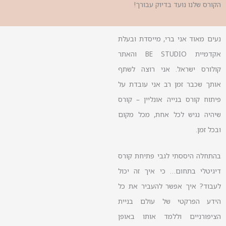
הקורס שלנו נועד בדיוק עבורך!
נעים מאוד אני ברי, מייסדת ובעלת
אקדמיית BE STUDIO והאתר
קולורס ישראל. אני רוצה לשתף
אותך שכבר זמן רב אני עובדת על
פיתוח קורס בנייה אונליין – קורס
שיהיה נגיש לכל אחת, מכל מקום
ובכל זמן.
בהתחלה היססתי לגבי פתיחת קורס
דיגיטלי בתחום… כי איך זה יכול
לעבוד? איך אפשר להעביר את כל
הידע הפרקטי של עולם בניית
הציפורניים וללמד אותו באופן