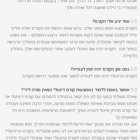
אנחנו מלוות אותך לאורך כל הדרך וגם אחרי. בקבוצה תהיה מדריכה
מסטודיו בי ניילס שתענה לכל שאלה שלך.
מתי יגיע אלי הקורס?
הקורס נמצא ממש באתר שלנו, ברגע שאת רוכשת את הקורס ישלח אלייך
מייל לכתובת שאת מזינה דקות ספורות לאחר ביצוע התשלום – את פשוט
נכנסת לקישור שקיבלת, מזינה את פרטי המשתמש שבחרת בתהליך הרכישה
באתר וזהו.. ‏הקורס יהיה שם ותוכלי לעקוב אחרי ההתקדמות שלך בתהליך
הלמידה.
כמה זמן הקורס יהיה זמין לצפייה?
הקורס הדיגטלי יהיה זמין לצפייה למשך שנה ממועד רכישת הקורס.
אפשר באמת ללמוד באמצעות קורס דיגטלי כשאין מורה לידי?
שאלה מעולה! ‏בסוף גם לנו היה קשה בהתחלה להסכים עם קורס דיגיטלי אז
אנחנו ממש מבינות מאיפה השאלה הזאת מגיעה, ‏אחרי הרבה חשיבה ועבודה
על קורס מדויק שיכול להביא אותך לתוצאות מרשימות, ‏התשובה היא חד
משמעית כן!
‏אם את מכירה את עצמך ואת יודעת ללמוד עצמאית ויש לך חוש אומנותי …
‏ואת מאוד נמשכת לעולם הציפורנים ‏אין לנו ספק שתצליחי בקורס הדיגיטלי!
‏ואל תשכחי שהכנו בשבילך הנחה לקורס פרונטלי אחד שתוכלי לעבוד ולחדד